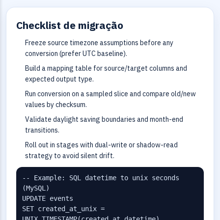
Checklist de migração
Freeze source timezone assumptions before any
conversion (prefer UTC baseline).
Build a mapping table for source/target columns and
expected output type.
Run conversion on a sampled slice and compare old/new
values by checksum.
Validate daylight saving boundaries and month-end
transitions.
Roll out in stages with dual-write or shadow-read
strategy to avoid silent drift.
-- Example: SQL datetime to unix seconds 
(MySQL)

UPDATE events

SET created_at_unix = 
UNIX_TIMESTAMP(created_at_datetime)
