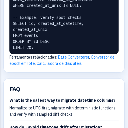
WHERE created_at_unix IS NULL;

-- Example: verify spot checks

SELECT id, created_at_datetime, 
created_at_unix

FROM events

ORDER BY id DESC

LIMIT 20;
Ferramentas relacionadas:
Date Converterer
,
Conversor de
epoch em lote
,
Calculadora de dias úteis
FAQ
What is the safest way to migrate datetime columns?
Normalize to UTC first, migrate with deterministic functions,
and verify with sampled diff checks.
How do I avoid timezone drift after migration?