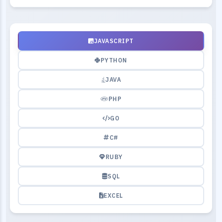
JAVASCRIPT
PYTHON
JAVA
PHP
GO
C#
RUBY
SQL
EXCEL