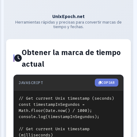
UnixEpoch.net
Herramientas rápidas y precisas para convertir marcas de
tiempo y fechas.
Obtener la marca de tiempo
actual
JAVASCRIPT
COPIAR
// Get current Unix timestamp (seconds)

const timestampInSegundos = 
Math.floor(Date.now() / 1000);

console.log(timestampInSegundos);

// Get current Unix timestamp 
(milliseconds)
