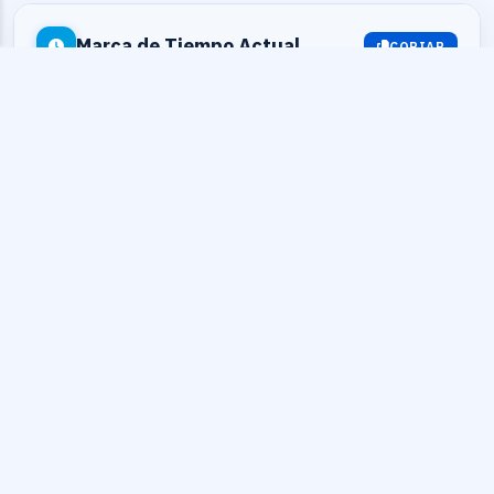
Marca de Tiempo Actual
COPIAR
Segundos:
1786079227
Milisegundos:
1786079227444
Fecha y hora:
2026-08-07 05:07:07
Zona horaria:
UTC+0 (UTC)
UnixEpoch.net · Herramientas de tiempo