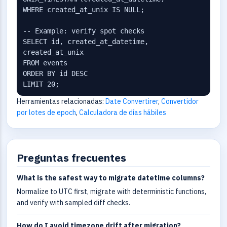
WHERE created_at_unix IS NULL;

-- Example: verify spot checks

SELECT id, created_at_datetime, 
created_at_unix

FROM events

ORDER BY id DESC

LIMIT 20;
Herramientas relacionadas:
Date Convertirer
,
Convertidor
por lotes de epoch
,
Calculadora de días hábiles
Preguntas frecuentes
What is the safest way to migrate datetime columns?
Normalize to UTC first, migrate with deterministic functions,
and verify with sampled diff checks.
How do I avoid timezone drift after migration?