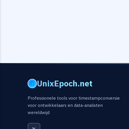
UnixEpoch.net
Professionele tools voor timestampconversie
voor ontwikkelaars en data-analisten
wereldwijd