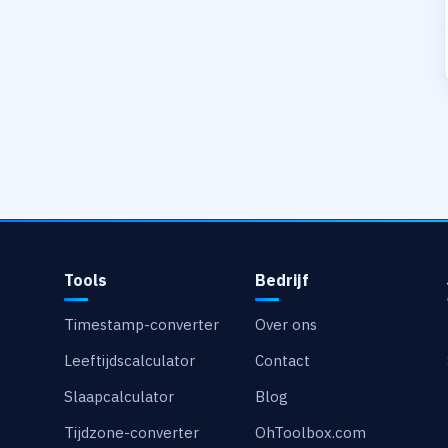
Tools
Bedrijf
Timestamp-converter
Over ons
Leeftijdscalculator
Contact
Slaapcalculator
Blog
Tijdzone-converter
OhToolbox.com