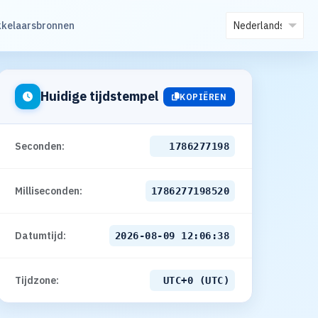
kelaarsbronnen
Huidige tijdstempel
KOPIËREN
Seconden:
1786277199
Milliseconden:
1786277199520
Datumtijd:
2026-08-09 12:06:39
Tijdzone:
UTC+0 (UTC)