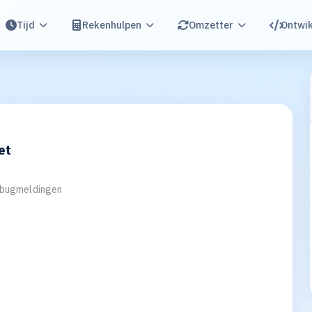
Tijd
Rekenhulpen
Omzetter
Ontwik
et
 bugmeldingen