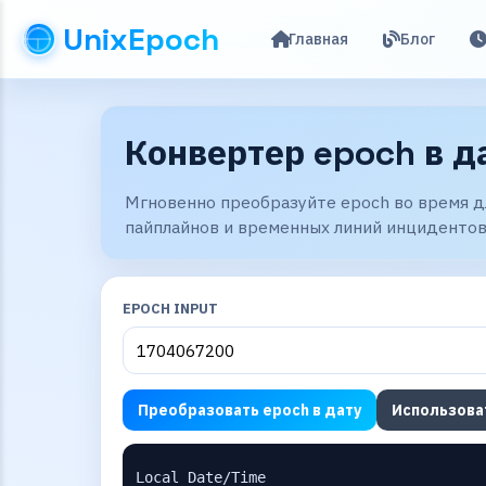
UnixEpoch
Главная
Блог
Конвертер epoch в д
Мгновенно преобразуйте epoch во время дл
пайплайнов и временных линий инцидентов
EPOCH INPUT
Преобразовать epoch в дату
Использова
Local Date/Time