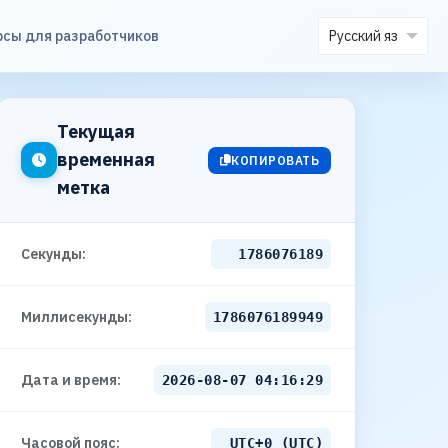
рсы для разработчиков
Текущая
временная
КОПИРОВАТЬ
метка
Секунды:
1786076190
Миллисекунды:
1786076190949
Дата и время:
2026-08-07 04:16:30
Часовой пояс:
UTC+0 (UTC)