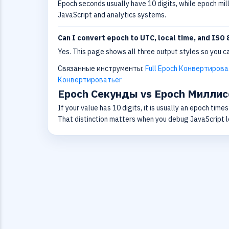
Epoch seconds usually have 10 digits, while epoch mi
JavaScript and analytics systems.
Can I convert epoch to UTC, local time, and ISO 
Yes. This page shows all three output styles so you ca
Связанные инструменты:
Full Epoch Конвертирова
Конвертироватьer
Epoch Секунды vs Epoch Милли
If your value has 10 digits, it is usually an epoch timest
That distinction matters when you debug JavaScript 