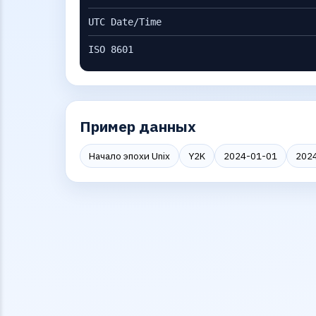
UTC Date/Time
ISO 8601
Пример данных
Начало эпохи Unix
Y2K
2024-01-01
2024