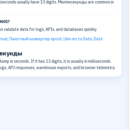
lliseconds usually have 13 digits. Миллисекунды are common in
8601?
n validate data for logs, APIs, and databases quickly.
тьer
,
Пакетный конвертер epoch
,
Unix ms to Date
,
Date
секунды
amp in seconds. If it has 13 digits, it is usually in milliseconds.
logs, API responses, warehouse exports, and browser telemetry.