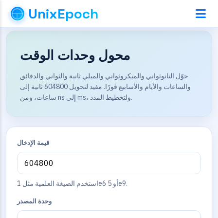
UnixEpoch
محول وحدات الوقت
حوّل النانوثواني والميكروثواني والميلي ثانية والثواني والدقائق
والساعات والأيام والأسابيع فورًا. مفيد لتحويل 604800 ثانية إلى
ساعات، ومن ns إلى ms، ولتخطيط المدد.
قيمة الإدخال
استخدم الصيغة العلمية مثل 1e6 أو 5e9.
وحدة المصدر