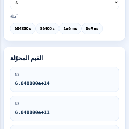
أمثلة
604800 s
86400 s
1e6 ms
5e9 ns
القيم المحوّلة
NS
6.048000e+14
US
6.048000e+11