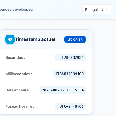
ources développeur
Timestamp actuel
COPIER
Secondes :
1786032935
Millisecondes :
1786032935407
Date et heure :
2026-08-06 16:15:35
Fuseau horaire :
UTC+0 (UTC)