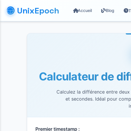
UnixEpoch
Accueil
Blog
T
Calculateur de di
Calculez la différence entre deux
et secondes. Idéal pour comp
i
Premier timestamp :