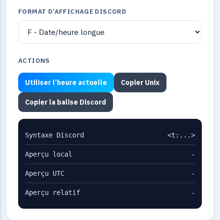
FORMAT D’AFFICHAGE DISCORD
ACTIONS
Utiliser l’heure actuelle
Copier Unix
Copier la balise Discord
Syntaxe Discord
<t:...>
Aperçu local
-
Aperçu UTC
-
Aperçu relatif
-