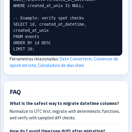
WHERE created_at_unix IS NULL;

-- Example: verify spot checks

SELECT id, created_at_datetime, 
created_at_unix

FROM events

ORDER BY id DESC

LIMIT 20;
Ferramentas relacionadas:
Date Converterer
,
Conversor de
epoch em lote
,
Calculadora de dias úteis
FAQ
What is the safest way to migrate datetime columns?
Normalize to UTC first, migrate with deterministic functions,
and verify with sampled diff checks.
How do I avoid timezone drift after migration?