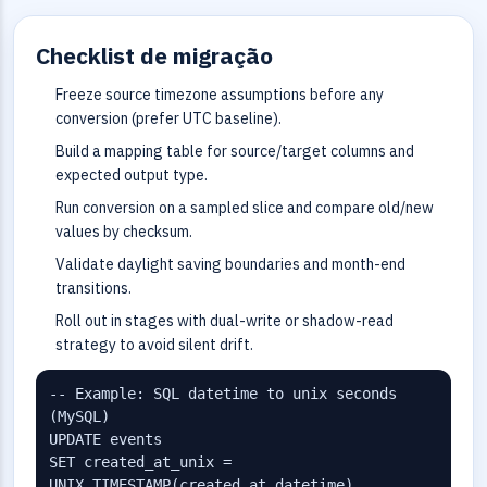
Checklist de migração
Freeze source timezone assumptions before any
conversion (prefer UTC baseline).
Build a mapping table for source/target columns and
expected output type.
Run conversion on a sampled slice and compare old/new
values by checksum.
Validate daylight saving boundaries and month-end
transitions.
Roll out in stages with dual-write or shadow-read
strategy to avoid silent drift.
-- Example: SQL datetime to unix seconds 
(MySQL)

UPDATE events

SET created_at_unix = 
UNIX_TIMESTAMP(created_at_datetime)
