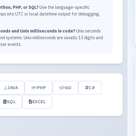
thon, PHP, or SQL?
Use the language-specific
ps into UTC or local datetime output for debugging,
onds and Unix milliseconds in code?
Unix seconds
nd systems. Unix milliseconds are usually 13 digits and
wser events.
JAVA
PHP
GO
C#
SQL
EXCEL