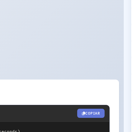
COPIAR
econds)
