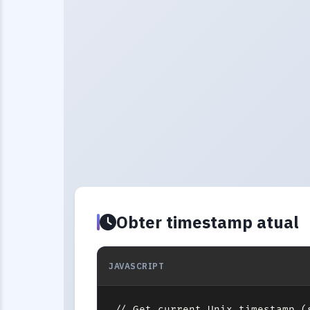
Obter timestamp atual
JAVASCRIPT
// Get current Unix timestamp (s