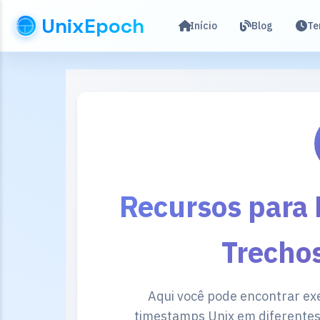
UnixEpoch
Início
Blog
Te
Recursos para
Trecho
Aqui você pode encontrar ex
timestamps Unix em diferentes