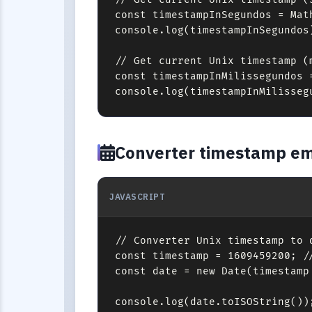
const timestampInSegundos = Mat
console.log(timestampInSegundos)
// Get current Unix timestamp (m
const timestampInMilissegundos =
console.log(timestampInMilisseg
Converter timestamp em
JAVASCRIPT
// Converter Unix timestamp to d
const timestamp = 1609459200; //
const date = new Date(timestamp 
console.log(date.toISOString())