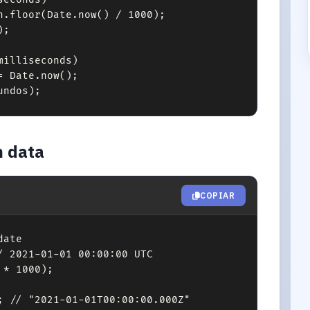
h.floor(Date.now() / 1000);

;

illiseconds)

 Date.now();

undos);
 data
COPIAR
ate

 2021-01-01 00:00:00 UTC

* 1000);

; // "2021-01-01T00:00:00.000Z"
