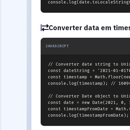
console.log(date.toLocaleString
Converter data em tim
JAVASCRIPT
// Converter date string to Unix
const dateString = '2021-01-01T0
const timestamp = Math.floor(ne
console.log(timestamp); // 16094
// Converter Date object to Unix
const date = new Date(2021, 0, 
const timestampFromDate = Math.
console.log(timestampFromDate);