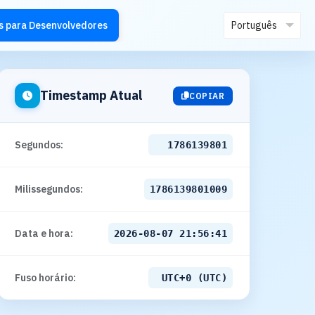
s para Desenvolvedores
Timestamp Atual
COPIAR
Segundos:
1786139802
Milissegundos:
1786139802009
Data e hora:
2026-08-07 21:56:42
Fuso horário:
UTC+0 (UTC)