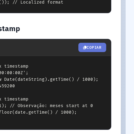
()); // Localized format
estamp
COPIAR
 timestamp

0:00:00Z';

w Date(dateString).getTime() / 1000);

59200

 timestamp

1); // Observação: meses start at 0

floor(date.getTime() / 1000);
