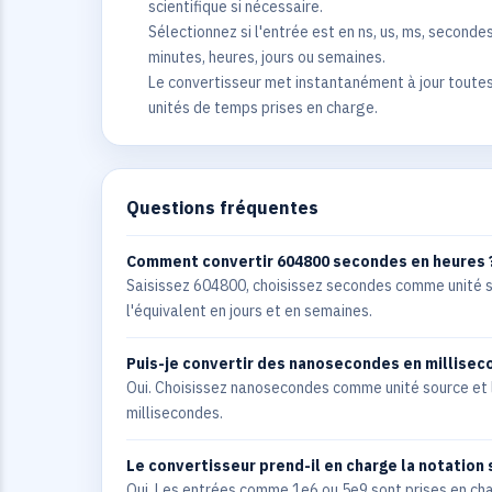
scientifique si nécessaire.
Sélectionnez si l'entrée est en ns, us, ms, secondes
minutes, heures, jours ou semaines.
Le convertisseur met instantanément à jour toutes
unités de temps prises en charge.
Questions fréquentes
Comment convertir 604800 secondes en heures 
Saisissez 604800, choisissez secondes comme unité so
l'équivalent en jours et en semaines.
Puis-je convertir des nanosecondes en millisec
Oui. Choisissez nanosecondes comme unité source et 
millisecondes.
Le convertisseur prend-il en charge la notation 
Oui. Les entrées comme 1e6 ou 5e9 sont prises en char