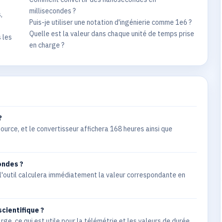
millisecondes ?
,
Puis-je utiliser une notation d'ingénierie comme 1e6 ?
Quelle est la valeur dans chaque unité de temps prise
 les
en charge ?
?
urce, et le convertisseur affichera 168 heures ainsi que
ondes ?
l'outil calculera immédiatement la valeur correspondante en
scientifique ?
ge, ce qui est utile pour la télémétrie et les valeurs de durée