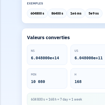
EXEMPLES
604800 s
86400 s
1e6 ms
5e9 ns
Valeurs converties
NS
US
6.048000e+14
6.048000e+11
MIN
H
10 080
168
604 800 s = 168 h = 7 day = 1 week