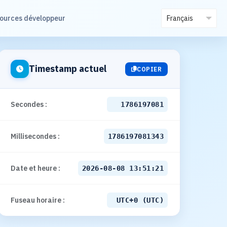
ources développeur
Timestamp actuel
COPIER
Secondes :
1786197082
Millisecondes :
1786197082343
Date et heure :
2026-08-08 13:51:22
Fuseau horaire :
UTC+0 (UTC)