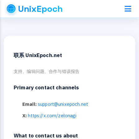
UnixEpoch
联系 UnixEpoch.net
支持、编辑问题、合作与错误报告
Primary contact channels
Email:
support@unixepoch.net
X:
https://x.com/zelonagi
What to contact us about