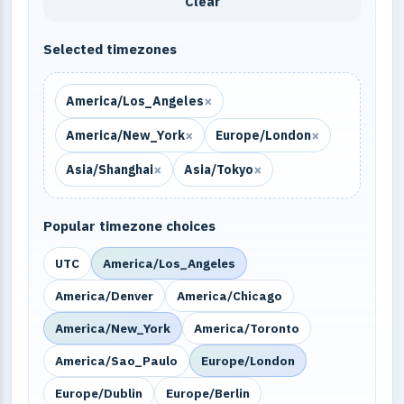
Clear
Selected timezones
×
America/Los_Angeles
×
×
America/New_York
Europe/London
×
×
Asia/Shanghai
Asia/Tokyo
Popular timezone choices
UTC
America/Los_Angeles
America/Denver
America/Chicago
America/New_York
America/Toronto
America/Sao_Paulo
Europe/London
Europe/Dublin
Europe/Berlin