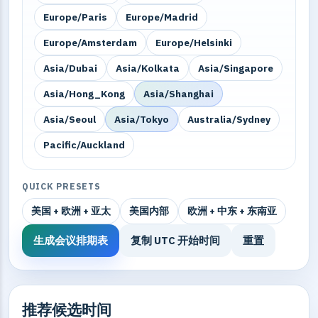
Europe/Paris
Europe/Madrid
Europe/Amsterdam
Europe/Helsinki
Asia/Dubai
Asia/Kolkata
Asia/Singapore
Asia/Hong_Kong
Asia/Shanghai
Asia/Seoul
Asia/Tokyo
Australia/Sydney
Pacific/Auckland
QUICK PRESETS
美国 + 欧洲 + 亚太
美国内部
欧洲 + 中东 + 东南亚
生成会议排期表
复制 UTC 开始时间
重置
推荐候选时间