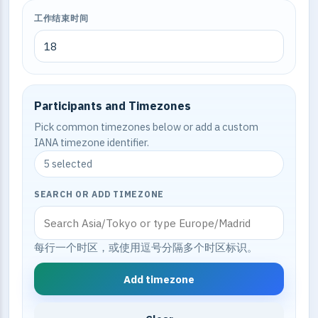
工作结束时间
Participants and Timezones
Pick common timezones below or add a custom
IANA timezone identifier.
5 selected
SEARCH OR ADD TIMEZONE
每行一个时区，或使用逗号分隔多个时区标识。
Add timezone