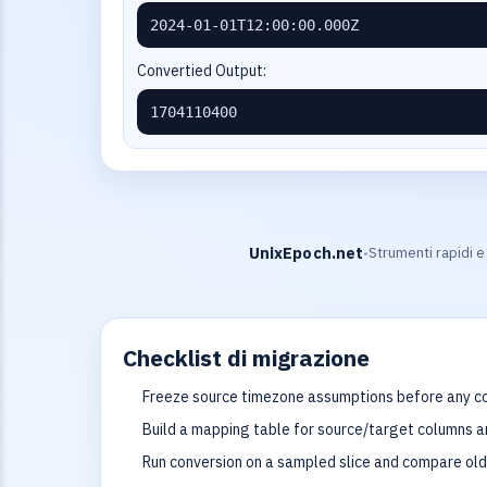
2024-01-01T12:00:00.000Z
Convertied Output:
1704110400
UnixEpoch.net
Strumenti rapidi e
•
Checklist di migrazione
Freeze source timezone assumptions before any co
Build a mapping table for source/target columns 
Run conversion on a sampled slice and compare ol