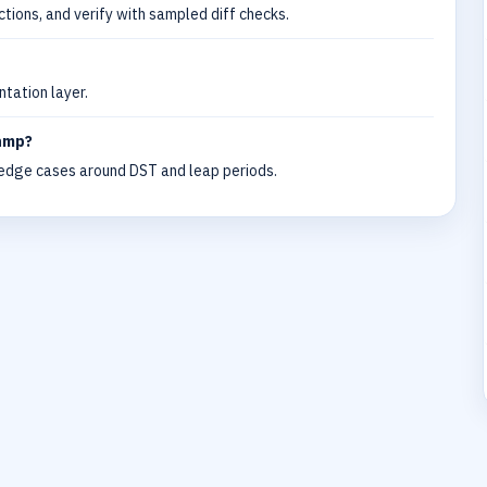
ctions, and verify with sampled diff checks.
ntation layer.
tamp?
 edge cases around DST and leap periods.