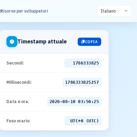
Risorse per sviluppatori
Timestamp attuale
COPIA
Secondi:
1786333825
Millisecondi:
1786333825257
Data e ora:
2026-08-10 03:50:25
Fuso orario:
UTC+0 (UTC)