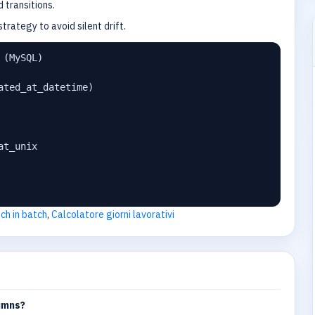
 transitions.
trategy to avoid silent drift.
(MySQL)

ted_at_datetime)

t_unix

ch in batch
,
Calcolatore giorni lavorativi
umns?