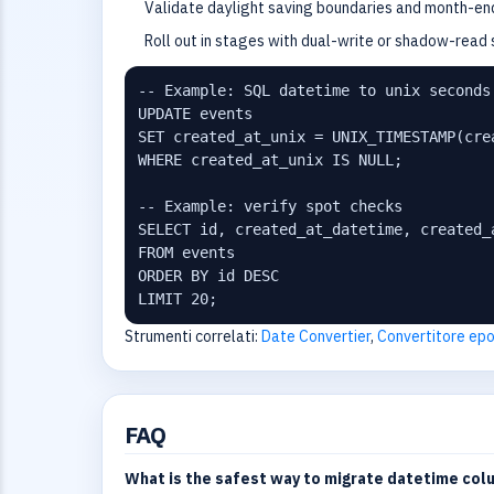
Validate daylight saving boundaries and month-end
Roll out in stages with dual-write or shadow-read s
-- Example: SQL datetime to unix seconds 
UPDATE events

SET created_at_unix = UNIX_TIMESTAMP(crea
WHERE created_at_unix IS NULL;

-- Example: verify spot checks

SELECT id, created_at_datetime, created_a
FROM events

ORDER BY id DESC

LIMIT 20;
Strumenti correlati:
Date Convertier
,
Convertitore epo
FAQ
What is the safest way to migrate datetime col