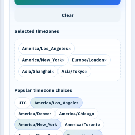
Clear
Selected timezones
×
America/Los_Angeles
×
×
America/New_York
Europe/London
×
×
Asia/Shanghai
Asia/Tokyo
Popular timezone choices
UTC
America/Los_Angeles
America/Denver
America/Chicago
America/New_York
America/Toronto