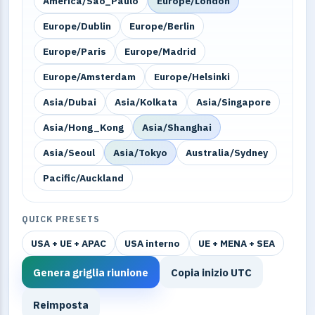
America/Sao_Paulo
Europe/London
Europe/Dublin
Europe/Berlin
Europe/Paris
Europe/Madrid
Europe/Amsterdam
Europe/Helsinki
Asia/Dubai
Asia/Kolkata
Asia/Singapore
Asia/Hong_Kong
Asia/Shanghai
Asia/Seoul
Asia/Tokyo
Australia/Sydney
Pacific/Auckland
QUICK PRESETS
USA + UE + APAC
USA interno
UE + MENA + SEA
Genera griglia riunione
Copia inizio UTC
Reimposta