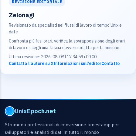
REVISIONE EDITORIALE
Zelonagi
Revisionato da specialisti nei flussi di lavoro di tempo Unix e
date
Confronta più fusi orari, verifica la sovrapposizione degli orari
di lavoro e scegli una fascia davvero adatta per la riunione.
Ultima revisione: 2026-08-08T17:34:59+00:00
Contatta l'autore su X
Informazioni sull'editor
Contatto
UnixEpoch.net
Strumenti professionali di conversione timestamp per
sviluppatori e analisti di dati in tutto il mondo