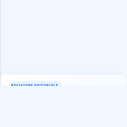
REVISIONE EDITORIALE
Zelonagi
Revisionato da specialisti nei flussi di lavoro di tempo Unix e
date
Aggiungi o sottrai giorni, ore, minuti o secondi da un timestamp