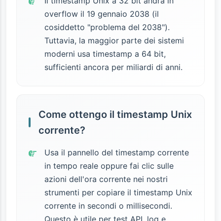
Il timestamp Unix a 32 bit andrà in
overflow il 19 gennaio 2038 (il
cosiddetto "problema del 2038").
Tuttavia, la maggior parte dei sistemi
moderni usa timestamp a 64 bit,
sufficienti ancora per miliardi di anni.
Come ottengo il timestamp Unix
corrente?
Usa il pannello del timestamp corrente
in tempo reale oppure fai clic sulle
azioni dell'ora corrente nei nostri
strumenti per copiare il timestamp Unix
corrente in secondi o millisecondi.
Questo è utile per test API, log e