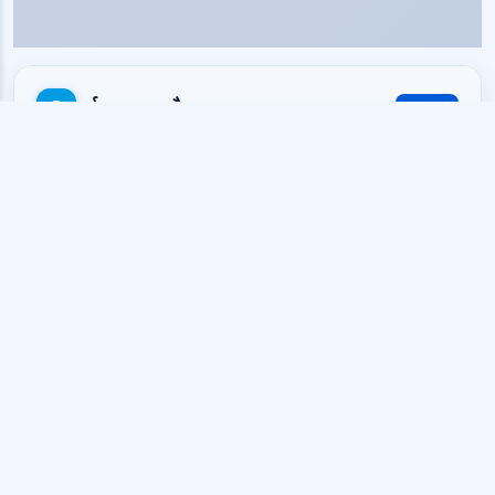
वर्तमान टाइमस्टैम्प
कॉपी
सेकंड:
1786265265
मिलीसेकंड:
1786265265314
दिनांक समय:
2026-08-09 08:47:45
समय क्षेत्र:
UTC+0 (UTC)
UnixEpoch.net · समय टूल