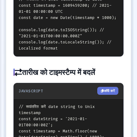
const timestamp = 1609459200; // 2021-
01-01 00:00:00 UTC

const date = new Date(timestamp * 1000);

console.log(date.toISOString()); // 
"2021-01-01T00:00:00.000Z"

console.log(date.toLocaleString()); // 
Localized format
तारीख को टाइमस्टैम्प में बदलें
JAVASCRIPT
कॉपी करें
// रूपांतरित करें date string to Unix 
timestamp

const dateString = '2021-01-
01T00:00:00Z';

const timestamp = Math.floor(new 