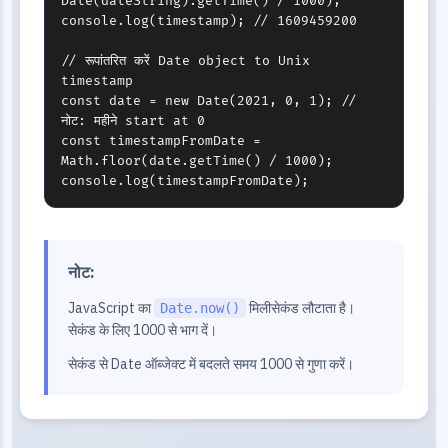
Date(dateString).getTime() / 1000);

console.log(timestamp); // 1609459200

// रूपांतरित करें Date object to Unix 
timestamp

const date = new Date(2021, 0, 1); // 
नोट: महीने start at 0

const timestampFromDate = 
Math.floor(date.getTime() / 1000);

console.log(timestampFromDate);
नोट:
JavaScript का
मिलीसेकंड लौटाता है।
Date.now()
सेकंड के लिए 1000 से भाग दें।
सेकंड से Date ऑब्जेक्ट में बदलते समय 1000 से गुणा करें।