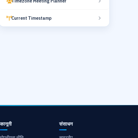
Timezone Meeting Planner
Current Timestamp
कानूनी
संसाधन
गोपनीयता नीति
साइटमैप