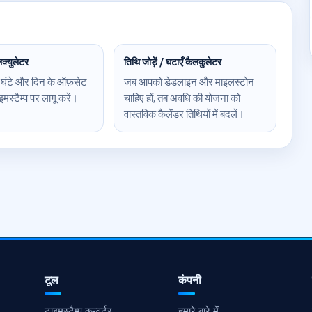
लक्युलेटर
तिथि जोड़ें / घटाएँ कैलकुलेटर
 घंटे और दिन के ऑफ़सेट
जब आपको डेडलाइन और माइलस्टोन
मस्टैम्प पर लागू करें।
चाहिए हों, तब अवधि की योजना को
वास्तविक कैलेंडर तिथियों में बदलें।
टूल
कंपनी
टाइमस्टैम्प कन्वर्टर
हमारे बारे में