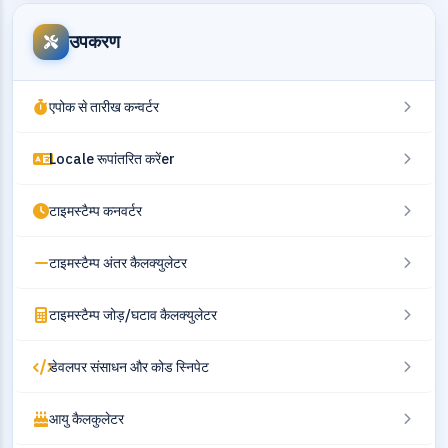
उपकरण
एपोक से तारीख कन्वर्टर
Locale रूपांतरित करेंer
टाइमस्टैम्प कनवर्टर
टाइमस्टैम्प अंतर कैलक्युलेटर
टाइमस्टैम्प जोड़/घटाव कैलक्युलेटर
डेवलपर संसाधन और कोड स्निपेट
आयु कैलकुलेटर