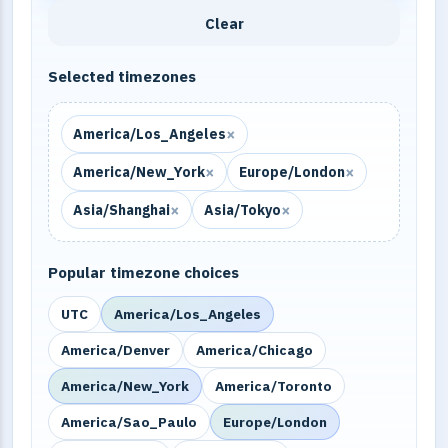
Clear
Selected timezones
×
America/Los_Angeles
×
×
America/New_York
Europe/London
×
×
Asia/Shanghai
Asia/Tokyo
Popular timezone choices
UTC
America/Los_Angeles
America/Denver
America/Chicago
America/New_York
America/Toronto
America/Sao_Paulo
Europe/London