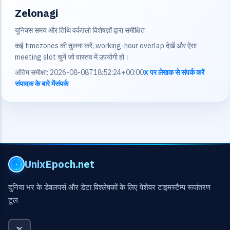
Zelonagi
यूनिक्स समय और तिथि वर्कफ़्लो विशेषज्ञों द्वारा समीक्षित
कई timezones की तुलना करें, working-hour overlap देखें और ऐसा
meeting slot चुनें जो वास्तव में उपयोगी हो।
अंतिम समीक्षा: 2026-08-08T18:52:24+00:00
X पर लेखक से संपर्क करें
संपादक के बारे में
संपर्क
UnixEpoch.net
दुनिया भर के डेवलपर्स और डेटा विश्लेषकों के लिए पेशेवर टाइमस्टैम्प रूपांतरण
टूल