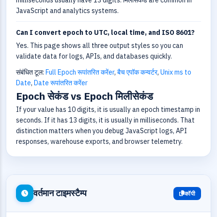
milliseconds usually have 13 digits. मिलीसेकंड are common in
JavaScript and analytics systems.
Can I convert epoch to UTC, local time, and ISO 8601?
Yes. This page shows all three output styles so you can
validate data for logs, APIs, and databases quickly.
संबंधित टूल:
Full Epoch रूपांतरित करेंer
,
बैच एपॉक कन्वर्टर
,
Unix ms to
Date
,
Date रूपांतरित करेंer
Epoch सेकंड vs Epoch मिलीसेकंड
If your value has 10 digits, it is usually an epoch timestamp in
seconds. If it has 13 digits, it is usually in milliseconds. That
distinction matters when you debug JavaScript logs, API
responses, warehouse exports, and browser telemetry.
वर्तमान टाइमस्टैम्प
कॉपी