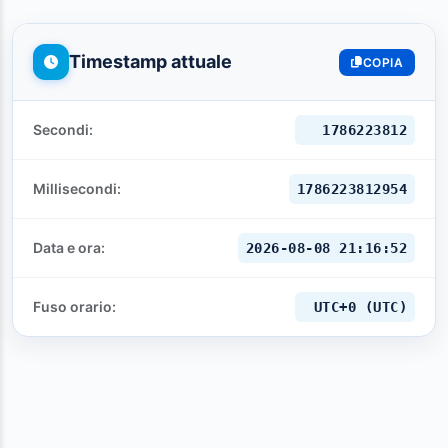
Timestamp attuale
COPIA
Secondi:
1786223813
Millisecondi:
1786223813954
Data e ora:
2026-08-08 21:16:53
Fuso orario:
UTC+0 (UTC)