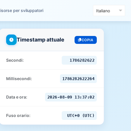
isorse per sviluppatori
Timestamp attuale
COPIA
Secondi:
1786282623
Millisecondi:
1786282623257
Data e ora:
2026-08-09 13:37:03
Fuso orario:
UTC+0 (UTC)