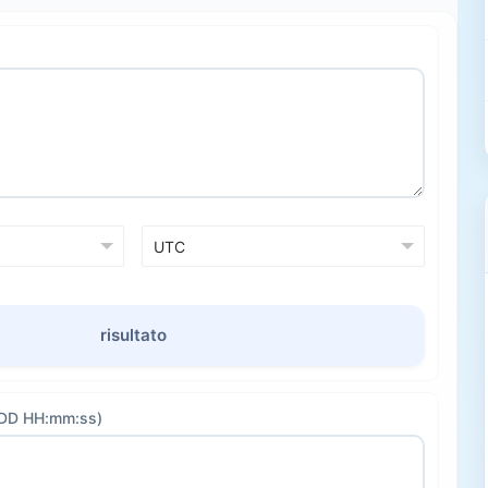
risultato
M-DD HH:mm:ss)