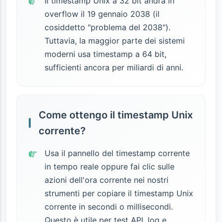
Il timestamp Unix a 32 bit andrà in
overflow il 19 gennaio 2038 (il
cosiddetto "problema del 2038").
Tuttavia, la maggior parte dei sistemi
moderni usa timestamp a 64 bit,
sufficienti ancora per miliardi di anni.
Come ottengo il timestamp Unix
corrente?
Usa il pannello del timestamp corrente
in tempo reale oppure fai clic sulle
azioni dell'ora corrente nei nostri
strumenti per copiare il timestamp Unix
corrente in secondi o millisecondi.
Questo è utile per test API, log e