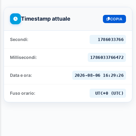
Timestamp attuale
COPIA
Secondi:
1786033767
Millisecondi:
1786033767472
Data e ora:
2026-08-06 16:29:27
Fuso orario:
UTC+0 (UTC)