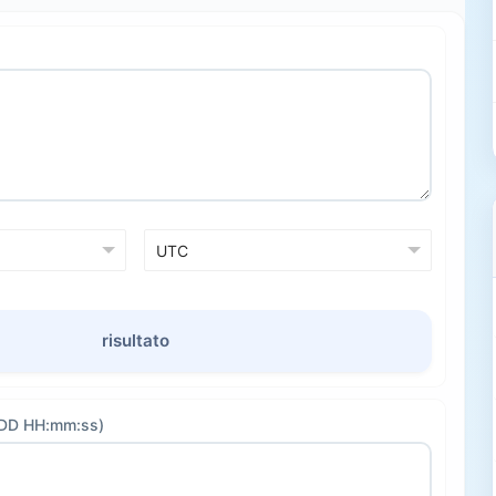
risultato
M-DD HH:mm:ss)