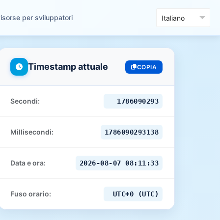
isorse per sviluppatori
Timestamp attuale
COPIA
Secondi:
1786090295
Millisecondi:
1786090295142
Data e ora:
2026-08-07 08:11:35
Fuso orario:
UTC+0 (UTC)