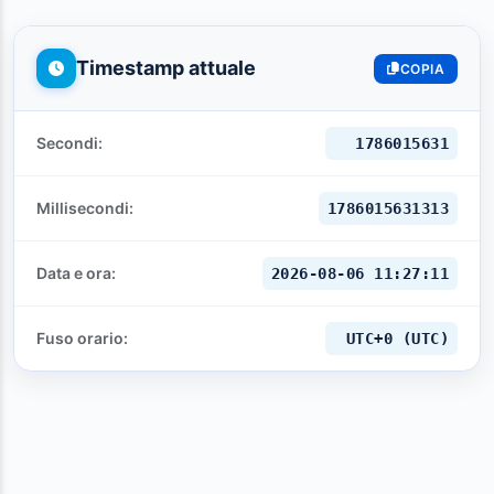
Timestamp attuale
COPIA
Secondi:
1786015633
Millisecondi:
1786015633313
Data e ora:
2026-08-06 11:27:13
Fuso orario:
UTC+0 (UTC)